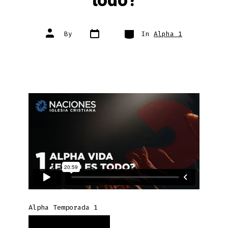
todo?
Post
Categories
Post
By
In
Alpha 1
date
author
Alpha Temporada 1