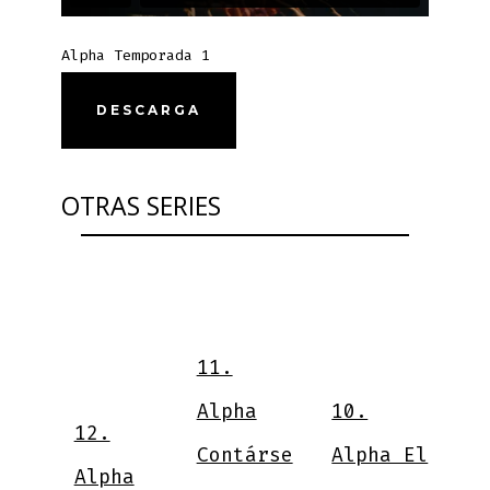
Alpha Temporada 1
DESCARGA
OTRAS SERIES
9
11.
V
Alpha
10.
12.
N
Contárse
Alpha El
nd
Alpha
¿