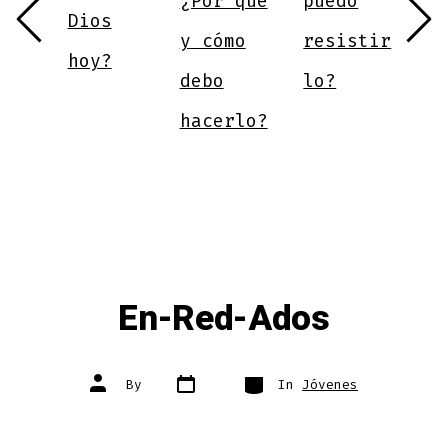
¿Por qué
puedo
e
Dios
m
y cómo
resistir
hoy?
e
debo
lo?
d
hacerlo?
v
En-Red-Ados
Post
Categories
Post
By
In
Jóvenes
date
author