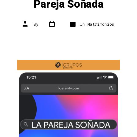
Pareja Soñada
Post
Categories
Post
By
In
Matrimonios
date
author