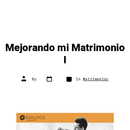
Mejorando mi Matrimonio
I
Post
Categories
Post
By
In
Matrimonios
date
author