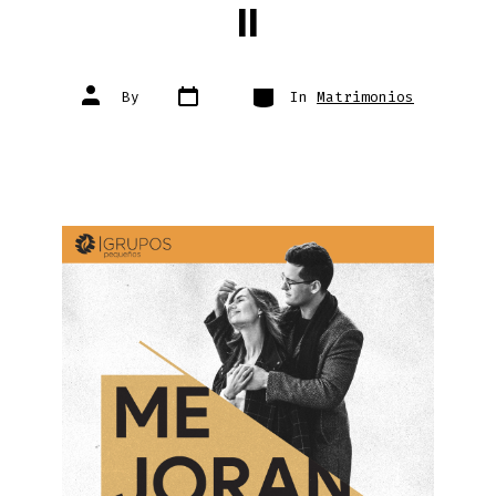
II
Post
Categories
Post
By
In
Matrimonios
date
author