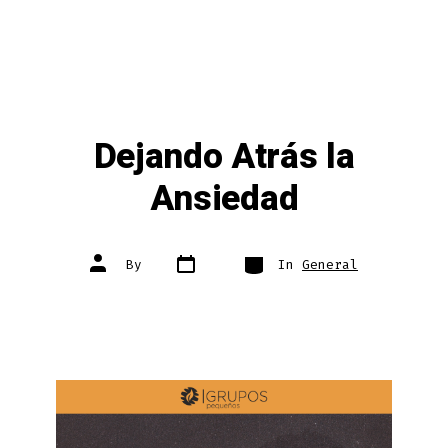
Dejando Atrás la
Ansiedad
Post
Categories
Post
By
In
General
date
author