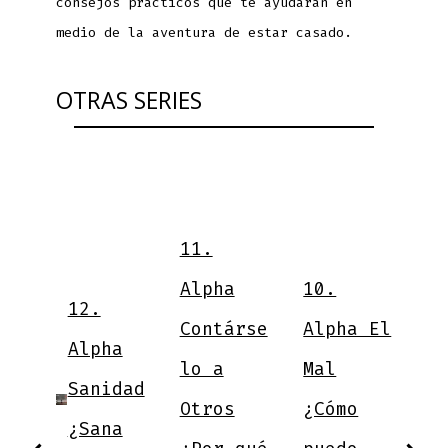
consejos prácticos que te ayudarán en
medio de la aventura de estar casado.
OTRAS SERIES
9
11.
V
Alpha
10.
12.
N
Contárse
Alpha El
nd
Alpha
¿
lo a
Mal
Sanidad
a
Otros
¿Cómo
tu
¿Sana
a