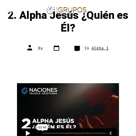
Skip
2. Alpha Jesús ¿Quién es
to
ME
SEARCH
TOGGLE
content
Él?
Post
Categories
Post
By
In
Alpha 1
date
author