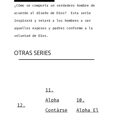
¿Cómo se comporta un verdadero hombre de
acuerdo al diseño de Dios? Esta serie
inspirará y retará a los hombres a ser
aquellos esposos y padres conforme a la
voluntad de Dios.
OTRAS SERIES
9
11.
V
Alpha
10.
12.
N
Contárse
Alpha El