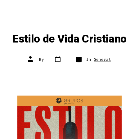
Estilo de Vida Cristiano
Post
Categories
Post
By
In
General
date
author