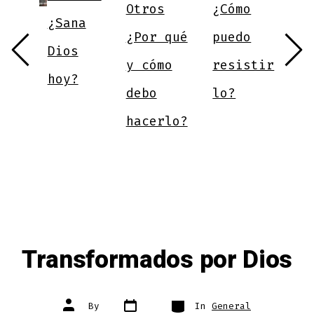
Otros
¿Cómo
tu
¿Sana
a
¿Por qué
puedo
e
Dios
m
y cómo
resistir
hoy?
e
debo
lo?
d
hacerlo?
v
Transformados por Dios
Post
Categories
Post
By
In
General
date
author