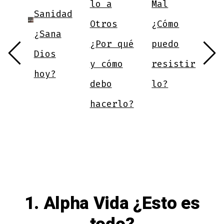
lo a
Mal
Sanidad
a
Otros
¿Cómo
tu
¿Sana
a
¿Por qué
puedo
e
Dios
m
y cómo
resistir
hoy?
e
debo
lo?
d
hacerlo?
v
1. Alpha Vida ¿Esto es