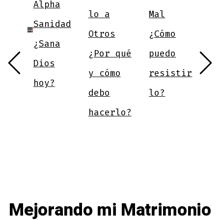
nd
Alpha
¿
lo a
Mal
Sanidad
a
Otros
¿Cómo
tu
¿Sana
a
¿Por qué
puedo
e
Dios
m
y cómo
resistir
hoy?
e
debo
lo?
d
hacerlo?
v
Mejorando mi Matrimonio