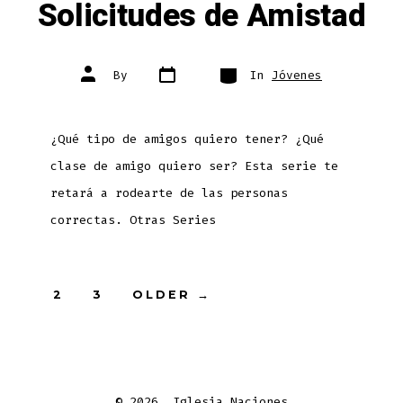
Solicitudes de Amistad
Post
Categories
Post
By
In
Jóvenes
date
author
¿Qué tipo de amigos quiero tener? ¿Qué
clase de amigo quiero ser? Esta serie te
retará a rodearte de las personas
correctas. Otras Series
Posts
1
2
3
OLDER
→
pagination
© 2026
Iglesia Naciones