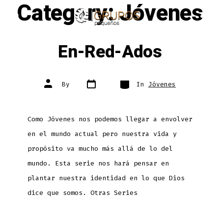
Category:
Jóvenes
Skip
to
ME
SEARCH
TOGGLE
content
En-Red-Ados
Post
Categories
Post
By
In
Jóvenes
date
author
Como Jóvenes nos podemos llegar a envolver
en el mundo actual pero nuestra vida y
propósito va mucho más allá de lo del
mundo. Esta serie nos hará pensar en
plantar nuestra identidad en lo que Dios
dice que somos. Otras Series