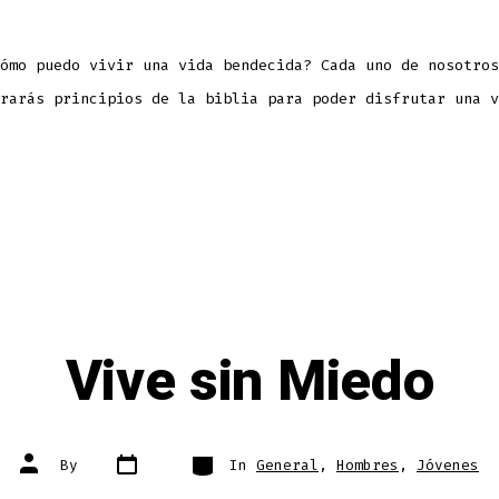
ómo puedo vivir una vida bendecida? Cada uno de nosotros
rarás principios de la biblia para poder disfrutar una v
Vive sin Miedo
Post
Categories
Post
By
In
General
,
Hombres
,
Jóvenes
date
author