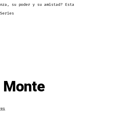
nza, su poder y su amistad? Esta
Series
l Monte
res