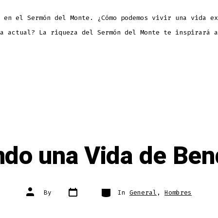
 en el Sermón del Monte. ¿Cómo podemos vivir una vida ex
a actual? La riqueza del Sermón del Monte te inspirará a
ndo una Vida de Ben
Post
Categories
Post
By
In
General
,
Hombres
date
author