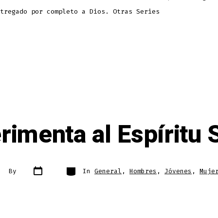
tregado por completo a Dios. Otras Series
rimenta al Espíritu 
Post
Categories
st
By
In
General
,
Hombres
,
Jóvenes
,
Muje
date
thor