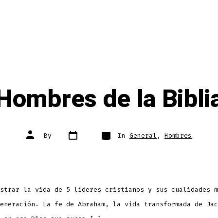
Hombres de la Bibli
Post
Categories
Post
By
In
General
,
Hombres
date
author
strar la vida de 5 líderes cristianos y sus cualidades m
eneración. La fe de Abraham, la vida transformada de Jac