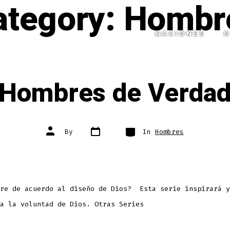
ategory:
Hombr
NACIONES
G
Hombres de Verda
Post
Categories
Post
By
In
Hombres
date
author
bre de acuerdo al diseño de Dios? Esta serie inspirará y
a la voluntad de Dios. Otras Series