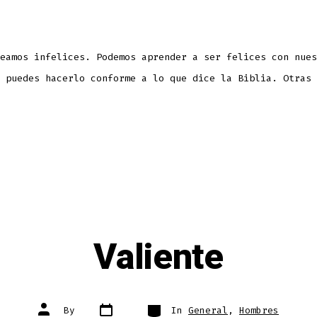
eamos infelices. Podemos aprender a ser felices con nues
 puedes hacerlo conforme a lo que dice la Biblia. Otras 
Valiente
Post
Categories
Post
By
In
General
,
Hombres
date
author