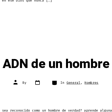
 en ese Dios que nunca […]
ADN de un hombre
Post
Categories
Post
By
In
General
,
Hombres
date
author
 sea reconocido como un hombre de verdad? aprende alguna