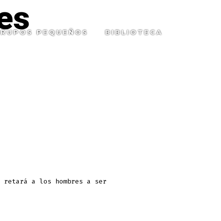
es
RUPOS PEQUEÑOS
BIBLIOTECA
SEARC
TOGGL
d
 retará a los hombres a ser