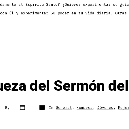
damente al Espíritu Santo? ¿Quieres experimentar su guia
con Él y experimentar Su poder en tu vida diaria. Otras 
ueza del Sermón de
Post
Categories
st
By
In
General
,
Hombres
,
Jóvenes
,
Muje
date
thor