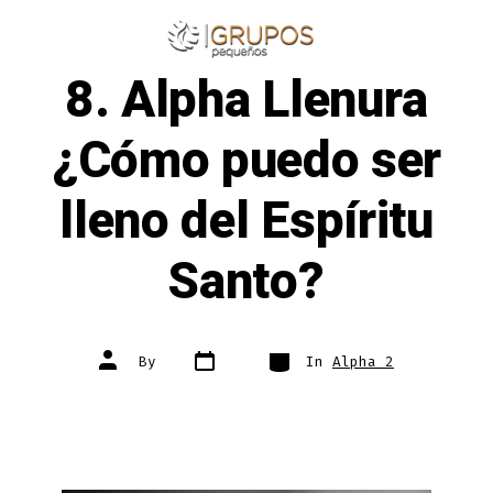
Skip
to
ME
SEARCH
TOGGLE
8. Alpha Llenura
content
¿Cómo puedo ser
lleno del Espíritu
Santo?
Post
Categories
Post
By
In
Alpha 2
date
author