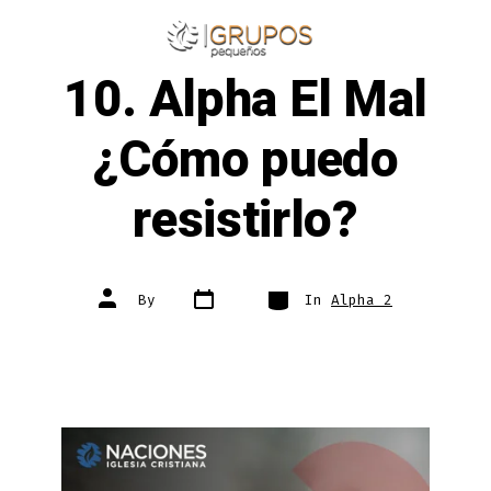
Skip
to
ME
SEARCH
TOGGLE
10. Alpha El Mal
content
¿Cómo puedo
resistirlo?
Post
Categories
Post
By
In
Alpha 2
date
author