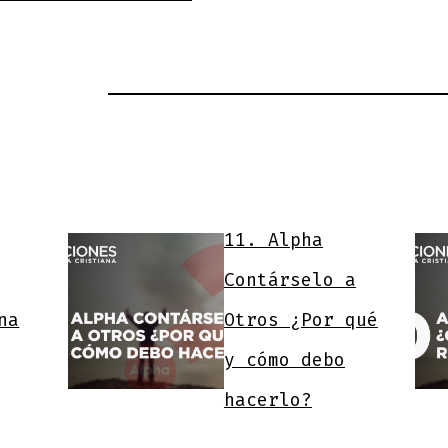
11. Alpha
Contárselo a
na
Otros ¿Por qué
y cómo debo
hacerlo?