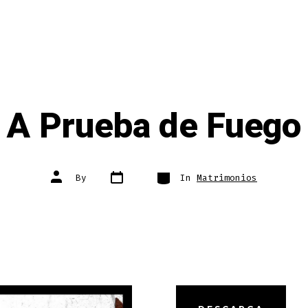
A Prueba de Fuego
Post
Categories
Post
By
In
Matrimonios
date
author