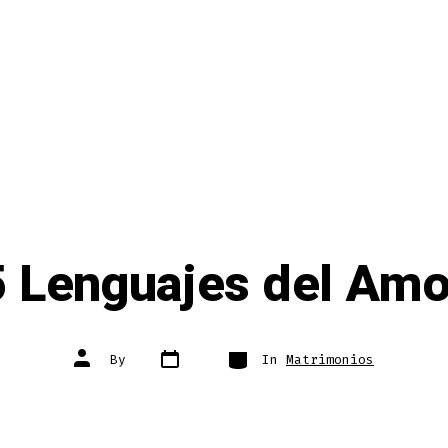
5 Lenguajes del Amo
Post
Categories
Post
By
In
Matrimonios
date
author