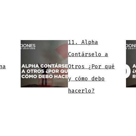
11. Alpha
Contárselo a
na
Otros ¿Por qué
y cómo debo
hacerlo?