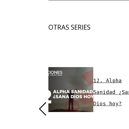
OTRAS SERIES
12. Alpha
tilo de Vida
Sanidad ¿Sa
istiano
Dios hoy?