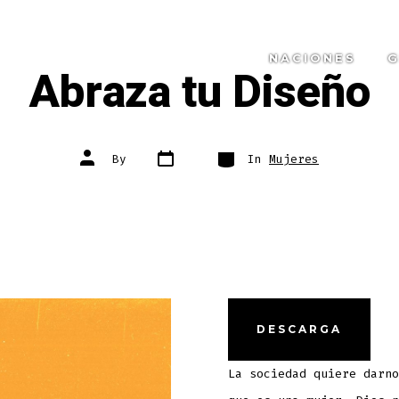
NACIONES
G
Abraza tu Diseño
Post
Categories
Post
By
In
Mujeres
date
author
DESCARGA
La sociedad quiere darno