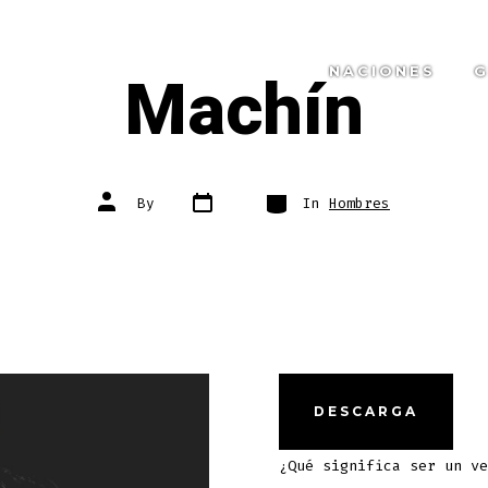
Machín
NACIONES
G
Post
Categories
Post
By
In
Hombres
date
author
DESCARGA
¿Qué significa ser un ve