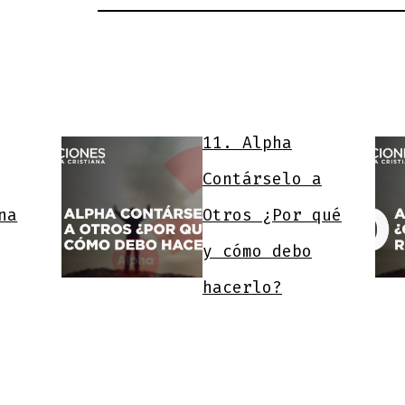
11. Alpha
Contárselo a
na
Otros ¿Por qué
y cómo debo
hacerlo?