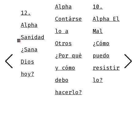
V
Alpha
10.
12.
N
Contárse
Alpha El
Alpha
¿
lo a
Mal
a
Sanidad
a
Otros
¿Cómo
an
¿Sana
a
¿Por qué
puedo
Dios
m
y cómo
resistir
hoy?
e
debo
lo?
d
hacerlo?
v