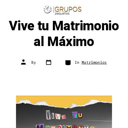
Skip
to
ME
SEARCH
TOGGLE
Vive tu Matrimonio
content
al Máximo
Post
Categories
Post
By
In
Matrimonios
date
author