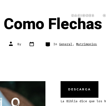
Como Flechas
NACIONES
G
Post
Categories
Post
By
In
General
,
Matrimonios
date
author
DESCARGA
La Biblia dice que los h