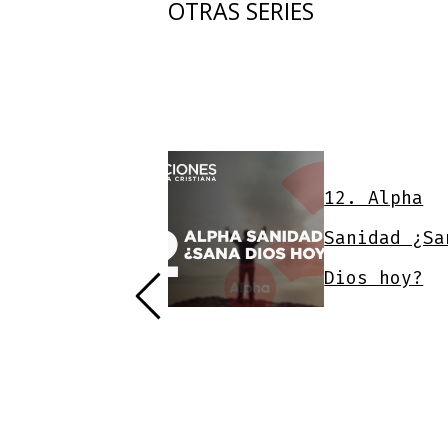
OTRAS SERIES
12. Alpha
tilo de Vida
Sanidad ¿Sa
istiano
Dios hoy?