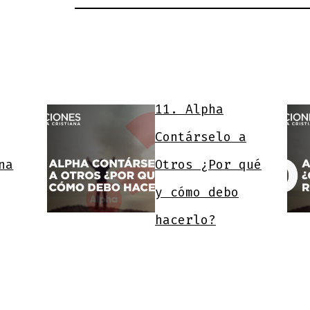
11. Alpha
Contárselo a
na
Otros ¿Por qué
y cómo debo
hacerlo?